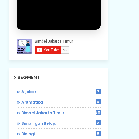
SEGMENT
3
Aljabar
6
Aritmatika
204
Bimbel Jakarta Timur
2
Bimbingan Belajar
9
Biologi