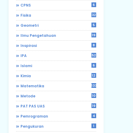
6
CPNS
32
Fisika
5
Geometri
19
Ilmu Pengetahuan
8
Inspirasi
52
IPA
6
Islami
12
Kimia
133
Matematika
10
Metode
19
PAT PAS UAS
4
Pemrograman
1
Pengukuran