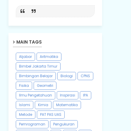
MAIN TAGS
Aljabar
Aritmatika
Bimbel Jakarta Timur
Bimbingan Belajar
Biologi
CPNS
Fisika
Geometri
Ilmu Pengetahuan
Inspirasi
IPA
Islami
Kimia
Matematika
Metode
PAT PAS UAS
Pemrograman
Pengukuran