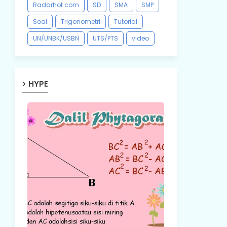
Radarhot com
SD
SMA
SMP
Soal
Trigonometri
Tutorial
UN/UNBK/USBN
UTS/PTS
video
HYPE