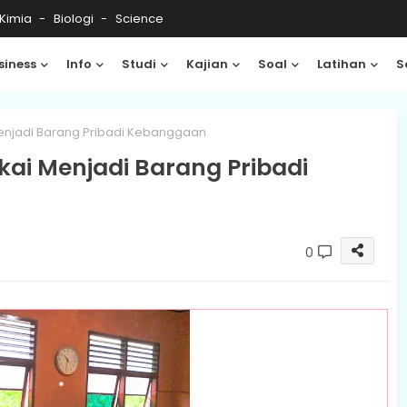
Kimia
Biologi
Science
siness
Info
Studi
Kajian
Soal
Latihan
S
enjadi Barang Pribadi Kebanggaan
ai Menjadi Barang Pribadi
0