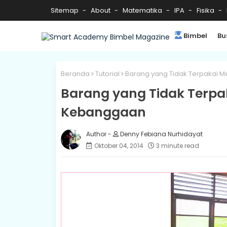
Sitemap
About
Matematika
IPA
Fisika
Bimbel
Bu
Beranda
Tutorial
Barang yang Tidak Terpakai M
Barang yang Tidak Terpak
Kebanggaan
Denny Febiana Nurhidayat
Oktober 04, 2014
3 minute read