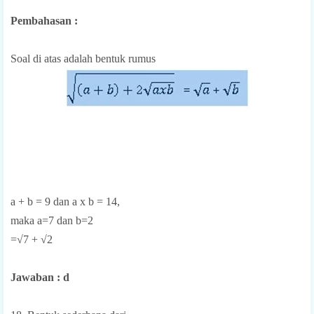
Pembahasan :
Soal di atas adalah bentuk rumus
a + b = 9 dan a x b = 14,
maka a=7 dan b=2
=√7 + √2
Jawaban : d