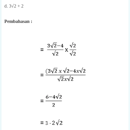
d. 3√2 + 2
Pembahasan :