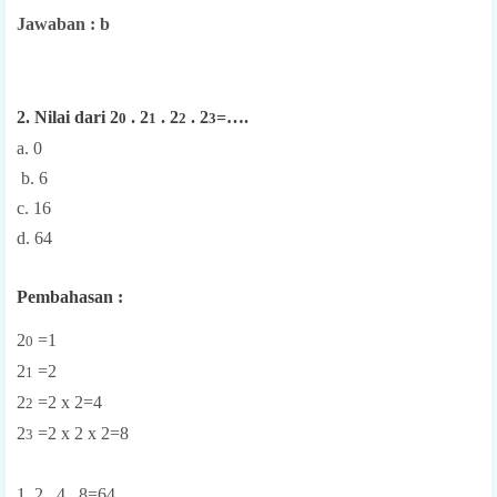
Jawaban : b
2. Nilai dari 2
. 2
. 2
. 2
=….
0
1
2
3
a. 0
b. 6
c. 16
d. 64
Pembahasan :
2
=1
0
2
=2
1
2
=2 x 2=4
2
2
=2 x 2 x 2=8
3
1. 2 . 4 . 8=64