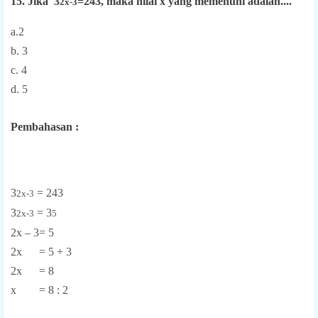
15. Jika 3
=243, maka nilai x yang memenuhi adalah....
2x-3
a.2
b. 3
c. 4
d. 5
Pembahasan :
3
= 243
2x-3
3
= 3
2x-3
5
2x – 3= 5
2x = 5 + 3
2x = 8
x = 8 : 2