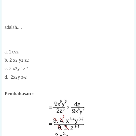
adalah....
a. 2xyz
b. 2 x
y
z
2
2
2
c. 2
x
y
z
2
-1
-2
d. 2x
y z
2
-2
Pembahasan :