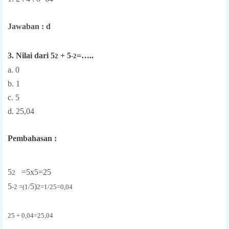
Jawaban : d
3. Nilai dari 5
+ 5
=…..
2
-2
a. 0
b. 1
c. 5
d. 25,04
Pembahasan :
5
=5x5=25
2
5
5)
-2 =(1/
2=1/25=0,04
25 + 0,04=25,04