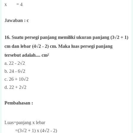
x = 4
Jawaban : c
16. Suatu persegi panjang memiliki ukuran panjang (3√2 + 1)
cm dan lebar (4√2 - 2) cm. Maka luas persegi panjang
tersebut adalah.... cm²
a. 22 - 2√2
b. 24 - 6√2
c. 26 + 10√2
d. 22 + 2√2
Pembahasan :
Luas=panjang x lebar
=(3√2 + 1) x (4√2 - 2)