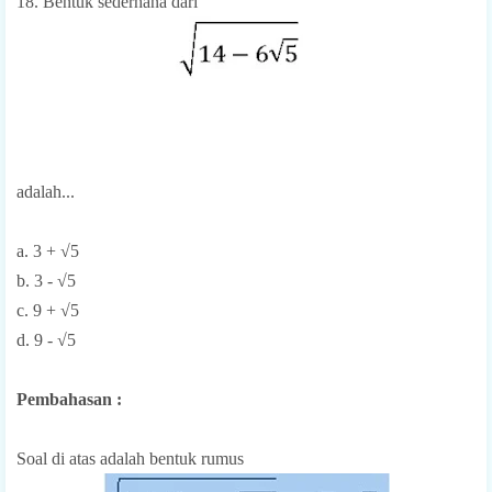
18. Bentuk sederhana dari
adalah...
a. 3 + √5
b. 3 - √5
c. 9 + √5
d. 9 - √5
Pembahasan :
Soal di atas adalah bentuk rumus