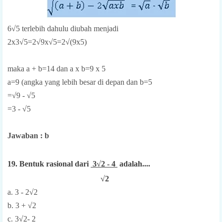
6√5 terlebih dahulu diubah menjadi
2x3√5=2√9x√5=2√(9x5)
maka a + b=14 dan a x b=9 x 5
a=9 (angka yang lebih besar di depan dan b=5
=√9 - √5
=3 - √5
Jawaban : b
19. Bentuk rasional dari
3√2 - 4
adalah....
√2
a. 3 - 2√2
b. 3 + √2
c. 3√2- 2