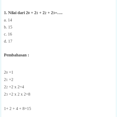
1. Nilai dari 2
+ 2
+ 2
+ 2
=….
0
1
2
3
a. 14
b. 15
c. 16
d. 17
Pembahasan :
2
=1
0
2
=2
1
2
=2 x 2=4
2
2
=2 x 2 x 2=8
3
1+ 2 + 4 + 8=15