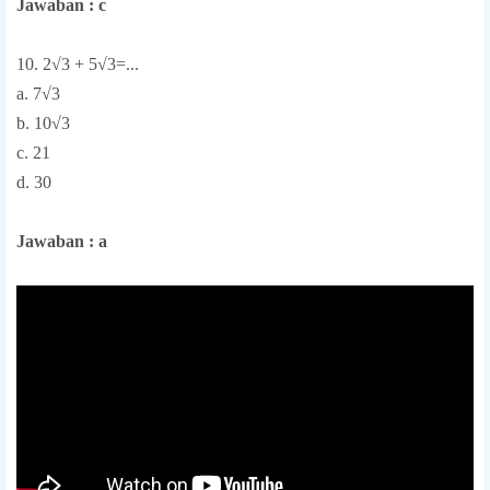
Jawaban : c
10. 2√3 + 5√3=...
a. 7√3
b. 10√3
c. 21
d. 30
Jawaban : a