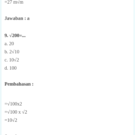
=27 m√m
Jawaban : a
9. √200=...
a. 20
b. 2√10
c. 10√2
d. 100
Pembahasan :
=√100x2
=√100 x √2
=10√2