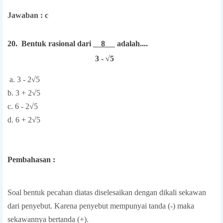
Jawaban : c
20. Bentuk rasional dari
8
adalah....
3 - √5
a. 3 - 2√5
b. 3 + 2√5
c. 6 - 2√5
d. 6 + 2√5
Pembahasan :
Soal bentuk pecahan diatas diselesaikan dengan dikali sekawan
dari penyebut. Karena penyebut mempunyai tanda (-) maka
sekawannya bertanda (+).