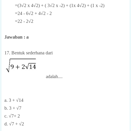
=(3√2 x 4√2) + ( 3√2 x -2) + (1x 4√2) + (1 x -2)
=24 - 6√2 + 4√2 - 2
=22 - 2√2
Jawaban : a
17. Bentuk sederhana dari
adalah....
a. 3 + √14
b. 3 + √7
c. √7+ 2
d. √7 + √2