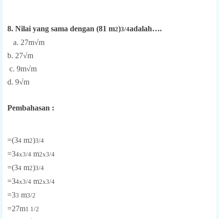
8. Nilai yang sama dengan (81 m
)
adalah….
2
3/4
a. 27m√m
b. 27√m
c. 9m√m
d. 9√m
Pembahasan :
=(3
m
)
4
2
3/4
=3
m
4x3/4
2x3/4
=(3
m
)
4
2
3/4
=3
m
4x3/4
2x3/4
=3
m
3
3/2
=27m
1 1/2