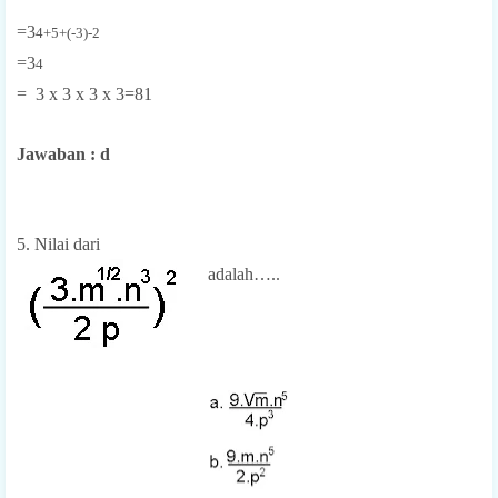
=3
4+5+(-3)-2
=3
4
= 3 x 3 x 3 x 3=81
Jawaban : d
5. Nilai dari
adalah…..