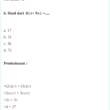
6. Hasil dari 8
+ 9
=.....
2/3
3/2
a. 17
b. 31
c. 36
d. 72
Pembahasan :
=(2
)
+ (3
)
3
2/3
2
3/2
=2
+ 3
3x2/3
2x3/2
=2
+ 3
2
3
=4 + 27