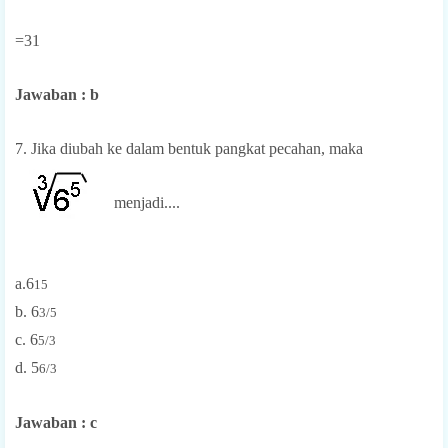
=31
Jawaban : b
7. Jika diubah ke dalam bentuk pangkat pecahan, maka
menjadi....
a.6
15
b. 6
3/5
c. 6
5/3
d. 5
6/3
Jawaban : c