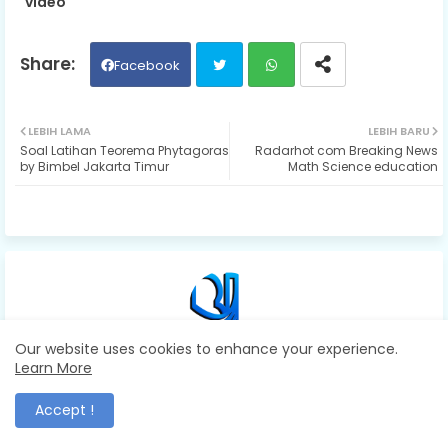
video
Facebook
Twit
Wh
LEBIH LAMA
LEBIH BARU
Soal Latihan Teorema Phytagoras
Radarhot com Breaking News
ter
ats
by Bimbel Jakarta Timur
Math Science education
ap
p
Our website uses cookies to enhance your experience.
Bimbeles.com
Learn More
Radar Hot Liputan Edukasi dan Laporan Headline Kabar
Berita Informasi / Breaking news Information Update hangat
Accept !
terkini hari ini