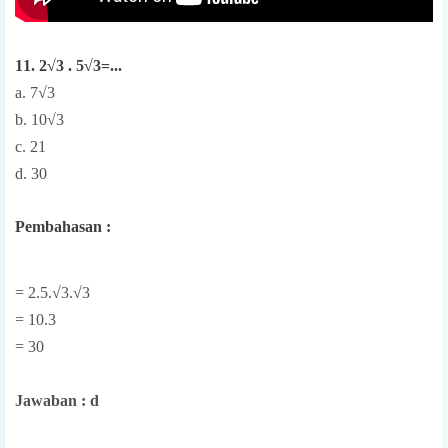
11. 2√3 . 5√3=...
a. 7√3
b. 10√3
c. 21
d. 30
Pembahasan :
= 2.5.√3.√3
= 10.3
= 30
Jawaban : d