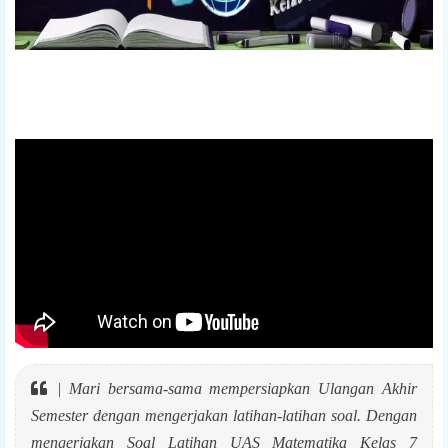
|
Mari bersama-sama mempersiapkan Ulangan Akhir
Semester dengan mengerjakan latihan-latihan soal. Dengan
mengerjakan Soal Latihan UAS Matematika Kelas 7