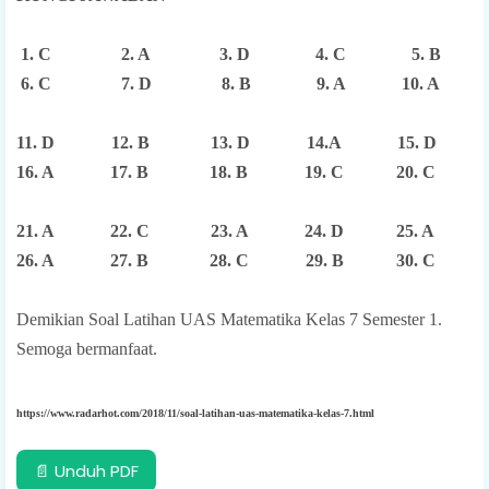
1. C 2. A 3. D 4. C 5. B
6. C 7. D 8. B 9. A 10. A
11. D 12. B 13. D 14.A 15. D
16. A 17. B 18. B 19. C 20. C
21. A 22. C 23. A 24. D 25. A
26. A 27. B 28. C 29. B 30. C
Demikian
Soal Latihan UAS Matematika Kelas 7 Semester 1.
Semoga bermanfaat.
https://www.radarhot.com/2018/11/soal-latihan-uas-matematika-kelas-7.html
📄 Unduh PDF