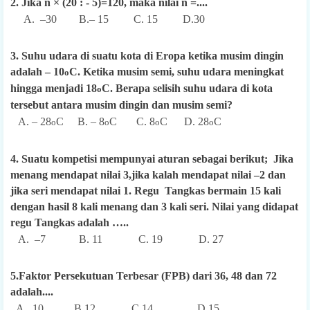
2. Jika n × (20 : - 5)=120, maka nilai n =....
A. –30 B.– 15 C. 15 D.30
3. Suhu udara di suatu kota di Eropa ketika musim dingin
adalah – 10
C. Ketika musim semi, suhu udara meningkat
o
hingga menjadi 18
C. Berapa selisih suhu udara di kota
o
tersebut antara musim dingin dan musim semi?
A. – 28
C B. – 8
C C. 8
C D. 28
C
o
o
o
o
4. Suatu kompetisi mempunyai aturan sebagai berikut; Jika
menang mendapat nilai 3,jika kalah mendapat nilai –2 dan
jika seri mendapat nilai 1. Regu Tangkas bermain 15 kali
dengan hasil 8 kali menang dan 3 kali seri. Nilai yang didapat
regu Tangkas adalah …..
A. –7 B. 11 C. 19 D. 27
5.Faktor Persekutuan Terbesar (FPB) dari 36, 48 dan 72
adalah....
A. 10 B.12 C.14 D.15