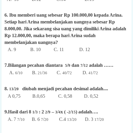
6. Ibu memberi uang sebesar Rp 100.000,00 kepada Arina.
Setiap hari Arina membelanjakan uangnya sebesar Rp
8.000,00. Jika sekarang sisa uang yang dimiliki Arina adalah
Rp 12.000,00, maka berapa hari Arina sudah
membelanjakan uangnya?
A. 9 B. 10 C. 11 D. 12
7.Bilangan pecahan diantara
/
dan
/
adalah ……
5
9
7
12
A.
/
B.
/
C.
/
D.
/
6
10
21
36
40
72
41
72
8.
/
diubah menjadi pecahan desimal adalah....
13
20
A 0,75 B.0,65 C. 0,58 D. 0,52
9.Hasil dari 8
/
: 2
/
–
/
x ( -
/
) adalah….
1
3
2
9
3
4
2
15
A. 7
/
B. 6
/
C.4
/
D. 3
/
7
10
7
20
13
20
17
20