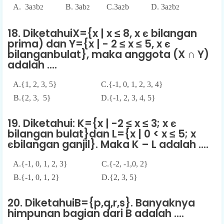
A. 3a
b
B. 3ab
C.3a
b D. 3a
b
3
2
2
2
2
2
18. DiketahuiX={x | x ≤ 8, x є bilangan
prima) dan Y={x | - 2 ≤ x ≤ 5, x є
bilanganbulat}, maka anggota (X ∩ Y)
adalah ....
A.{1, 2, 3, 5} C.{-1, 0, 1, 2, 3, 4}
B.{2, 3, 5} D.{-1, 2, 3, 4, 5}
19. Diketahui: K={x | -2 ≤ x ≤ 3; x є
bilangan bulat}dan L={x | 0 < x ≤ 5; x
єbilangan ganjil}. Maka K – L adalah ....
A.{-1, 0, 1, 2, 3} C.{-2, -1,0, 2}
B.{-1, 0, 1, 2} D.{2, 3, 5}
20. DiketahuiB={p,q,r,s}. Banyaknya
himpunan bagian dari B adalah ....