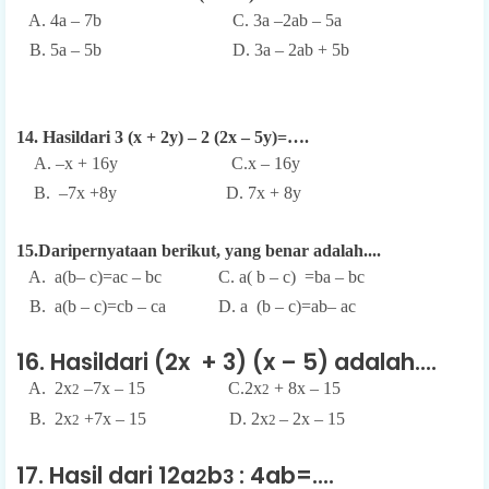
A. 4a – 7b
C. 3a –2ab – 5a
B. 5a – 5b
D. 3a – 2ab + 5b
14. Hasildari 3 (x + 2y) – 2 (2x – 5y)=….
A. –x + 16y C.x – 16y
B. –7x +8y D. 7x + 8y
15.Daripernyataan berikut, yang benar adalah....
A. a(b– c)=ac – bc C. a( b – c)
=ba – bc
B. a(b – c)=cb – ca D. a (b – c)=ab– ac
16. Hasildari (2x
+ 3) (x – 5) adalah....
A. 2x
–7x – 15 C.2x
+ 8x – 15
2
2
B. 2x
+7x – 15 D. 2x
– 2x – 15
2
2
17. Hasil dari 12a
b
: 4ab=....
2
3