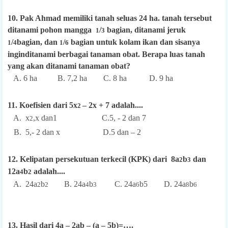
10. Pak Ahmad memiliki tanah seluas 24 ha. tanah tersebut
ditanami pohon mangga
/
bagian, ditanami jeruk
1
3
/
bagian, dan
/
bagian untuk kolam ikan dan sisanya
1
4
1
6
inginditanami berbagai tanaman obat. Berapa luas tanah
yang akan ditanami tanaman obat?
A. 6 ha B. 7,2 ha C. 8 ha D. 9 ha
11. Koefisien dari 5x
– 2x + 7 adalah....
2
A. x
,x dan1 C.5, - 2 dan 7
2
B. 5,- 2 dan x D.5 dan – 2
12. Kelipatan persekutuan terkecil (KPK) dari 8a
b
dan
2
3
12a
b
adalah....
4
2
A. 24a
b
B. 24a
b
C. 24a
b5
D. 24a
b
2
2
4
3
6
8
6
13. Hasil dari 4a – 2ab – (a – 5b)=….