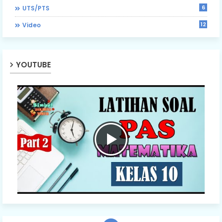
6
UTS/PTS
12
Video
YOUTUBE