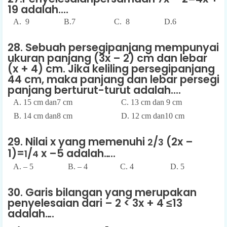
19 adalah....
A. 9 B.7 C. 8 D.6
28. Sebuah persegipanjang mempunyai
ukuran panjang (3x – 2) cm dan lebar
(x + 4) cm. Jika keliling persegipanjang
44 cm, maka panjang dan lebar persegi
panjang berturut-turut adalah....
A. 15 cm dan7 cm
C. 13 cm dan 9 cm
B. 14 cm dan8 cm
D. 12 cm dan10 cm
29. Nilai x yang memenuhi
/
(2x –
2
3
1)=
/
x –5 adalah…..
1
4
A. – 5 B. – 4 C. 4 D. 5
30. Garis bilangan yang merupakan
penyelesaian dari – 2 < 3x + 4 ≤13
adalah….