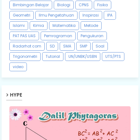
Bimbingan Belajar
Biologi
CPNS
Fisika
Geometri
Ilmu Pengetahuan
Inspirasi
IPA
Islami
Kimia
Matematika
Metode
PAT PAS UAS
Pemrograman
Pengukuran
Radarhot com
SD
SMA
SMP
Soal
Trigonometri
Tutorial
UN/UNBK/USBN
UTS/PTS
video
HYPE