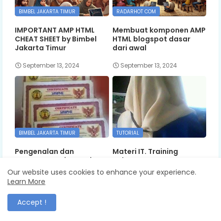
BIMBEL JAKARTA TIMUR
RADARHOT COM
IMPORTANT AMP HTML
Membuat komponen AMP
CHEAT SHEET by Bimbel
HTML blogspot dasar
Jakarta Timur
dari awal
September 13, 2024
September 13, 2024
BIMBEL JAKARTA TIMUR
TUTORIAL
Pengenalan dan
Materi IT. Training
Pengaturan Sistem Linux
Bahasa Pemrograman
By Bimbel Jakarta Timur
Our website uses cookies to enhance your experience.
September 10, 2020
Learn More
September 03, 2024
Accept !