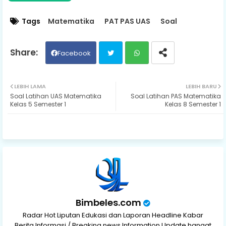
Tags
Matematika
PAT PAS UAS
Soal
Facebook
Twit
Wh
LEBIH LAMA
LEBIH BARU
Soal Latihan UAS Matematika
Soal Latihan PAS Matematika
ter
ats
Kelas 5 Semester 1
Kelas 8 Semester 1
ap
p
Bimbeles.com
Radar Hot Liputan Edukasi dan Laporan Headline Kabar
Berita Informasi / Breaking news Information Update hangat