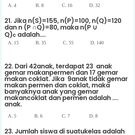
A. 4 B. 8 C. 16 D. 32
21. Jika n(S)=155, n(P)=100, n(Q)=120
dan n (P
∩Q)=80, maka n(P
∪
Q)
adalah....
c
A. 15 B. 35 C. 55 D. 140
22. Dari 42anak, terdapat 23 anak
gemar makanpermen dan 17 gemar
makan coklat. Jika 9anak tidak gemar
makan permen dan coklat, maka
banyaknya anak yang gemar
makancoklat dan permen adalah ....
anak.
A. 5 B. 6 C. 7 D. 8
23. Jumlah siswa di suatukelas adalah