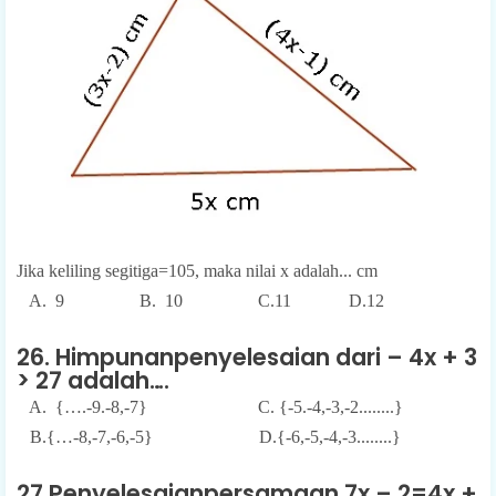
Jika keliling segitiga=105, maka nilai x adalah... cm
A. 9 B. 10 C.11 D.12
26. Himpunanpenyelesaian dari – 4x + 3
> 27 adalah….
A. {….-9.-8,-7} C. {-5.-4,-3,-2........}
B.{…-8,-7,-6,-5} D.{-6,-5,-4,-3........}
27.Penyelesaianpersamaan 7x – 2=4x +