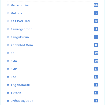
133
Matematika
10
Metode
19
PAT PAS UAS
4
Pemrograman
1
Pengukuran
11
Radarhot Com
29
SD
50
SMA
57
SMP
27
Soal
2
Trigonometri
81
Tutorial
4
UN/UNBK/USBN