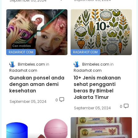
September 05, 2024
RADARHOT COM
RADARHOT COM
Bimbeles.com
Bimbeles.com
Radarhot com
Radarhot com
Gunakan ponsel anda
10+ Jenis makanan
dengan aman demi
sehat pengganti
kesehatan
beras By Bimbel
Jakarta Timur
0
September 05, 2024
0
September 05, 2024