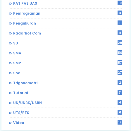
19
PAT PAS UAS
4
Pemrograman
1
Pengukuran
11
Radarhot Com
29
SD
50
SMA
57
SMP
27
Soal
2
Trigonometri
81
Tutorial
4
UN/UNBK/USBN
6
UTS/PTS
12
Video