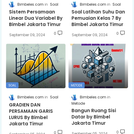
Bimbeles.com
Soal
Bimbeles.com
Soal
Sistem Persamaan
Soal Latihan Suhu Dan
Linear Dua Variabel By
Pemuaian Kelas 7 By
Bimbel Jakarta Timur
Bimbel Jakarta Timur
0
0
September 09, 2024
September 09, 2024
SOAL
METODE
Bimbeles.com
Soal
Bimbeles.com
Metode
GRADIEN DAN
Bangun Ruang Sisi
PERSAMAAN GARIS
Datar by Bimbel
LURUS By Bimbel
Jakarta Timur
Jakarta Timur
0
0
September 05, 2024