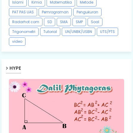
Islami
Kimia
Matematika
Metode
PAT PAS UAS
Pemrograman
Pengukuran
Radarhot com
SD
SMA
SMP
Soal
Trigonometri
Tutorial
UN/UNBK/USBN
UTS/PTS
video
HYPE