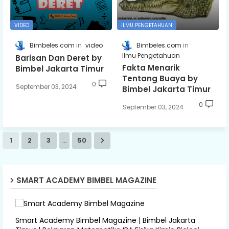
VIDEO
ILMU PENGETAHUAN
Bimbeles.com
video
Bimbeles.com
Ilmu Pengetahuan
Barisan Dan Deret by
Fakta Menarik
Bimbel Jakarta Timur
Tentang Buaya by
0
September 03, 2024
Bimbel Jakarta Timur
0
September 03, 2024
...
1
2
3
50
SMART ACADEMY BIMBEL MAGAZINE
Smart Academy Bimbel Magazine | Bimbel Jakarta