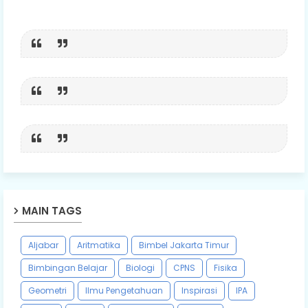
MAIN TAGS
Aljabar
Aritmatika
Bimbel Jakarta Timur
Bimbingan Belajar
Biologi
CPNS
Fisika
Geometri
Ilmu Pengetahuan
Inspirasi
IPA